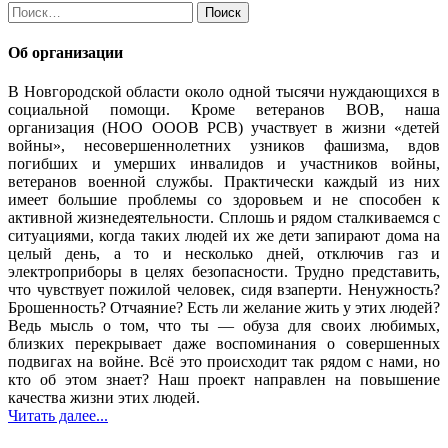
Найти:
Об организации
В Новгородской области около одной тысячи нуждающихся в
социальной помощи. Кроме ветеранов ВОВ, наша
организация (НОО ОООВ РСВ) участвует в жизни «детей
войны», несовершеннолетних узников фашизма, вдов
погибших и умерших инвалидов и участников войны,
ветеранов военной службы. Практически каждый из них
имеет большие проблемы со здоровьем и не способен к
активной жизнедеятельности. Сплошь и рядом сталкиваемся с
ситуациями, когда таких людей их же дети запирают дома на
целый день, а то и несколько дней, отключив газ и
электроприборы в целях безопасности. Трудно представить,
что чувствует пожилой человек, сидя взаперти. Ненужность?
Брошенность? Отчаяние? Есть ли желание жить у этих людей?
Ведь мысль о том, что ты — обуза для своих любимых,
близких перекрывает даже воспоминания о совершенных
подвигах на войне. Всё это происходит так рядом с нами, но
кто об этом знает? Наш проект направлен на повышение
качества жизни этих людей.
Читать далее...