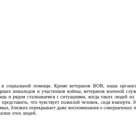
 в социальной помощи. Кроме ветеранов ВОВ, наша орган
рших инвалидов и участников войны, ветеранов военной слу
шь и рядом сталкиваемся с ситуациями, когда таких людей их 
о представить, что чувствует пожилой человек, сидя взаперти.
имых, близких перекрывает даже воспоминания о совершенных под
жизни этих людей.