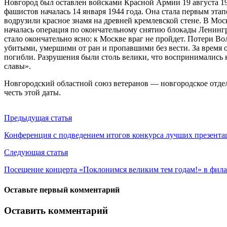
Новгород был оставлен войсками Красной Армии 19 августа 19
фашистов началась 14 января 1944 года. Она стала первым этап
водрузили красное знамя на древней кремлевской стене. В Мо
началась операция по окончательному снятию блокады Ленинг
стало окончательно ясно: к Москве враг не пройдет. Потери В
убитыми, умершими от ран и пропавшими без вести. За время
погибли. Разрушения были столь велики, что воспринимались 
славы».
Новгородский областной союз ветеранов — новгородское отдел
честь этой даты.
Предыдущая статья
Конференция с подведением итогов конкурса лучших презента
Следующая статья
Посещение концерта «Поклонимся великим тем годам!» в фил
Оставьте первый комментарий
Оставить комментарий