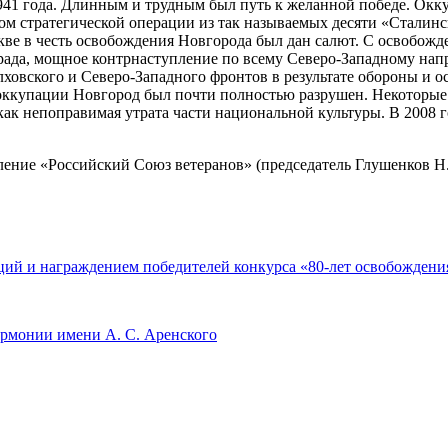
41 года. Длинным и трудным был путь к желанной победе. Окку
ом стратегической операции из так называемых десяти «Сталинск
скве в честь освобождения Новгорода был дан салют. С освобож
рада, мощное контрнаступление по всему Северо-Западному нап
олховского и Северо-Западного фронтов в результате обороны и 
 оккупации Новгород был почти полностью разрушен. Некоторые
как непоправимая утрата части национальной культуры. В 2008 
ение «Российский Союз ветеранов» (председатель Глушенков Н.
ций и награждением победителей конкурса «80-лет освобождени
армонии имени А. С. Аренского