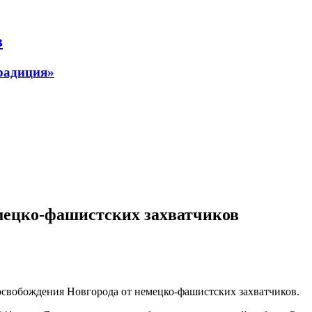
в
радиция»
емецко-фашистских захватчиков
освобождения Новгорода от немецко-фашистских захватчиков.