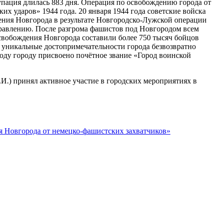
пация длилась 883 дня. Операция по освобождению города от
их ударов» 1944 года. 20 января 1944 года советские войска
дения Новгорода в результате Новгородско-Лужской операции
равлению. После разгрома фашистов под Новгородом всем
освобождения Новгорода составили более 750 тысяч бойцов
 уникальные достопримечательности города безвозвратно
году городу присвоено почётное звание «Город воинской
И.) принял активное участие в городских мероприятиях в
я Новгорода от немецко-фашистских захватчиков»