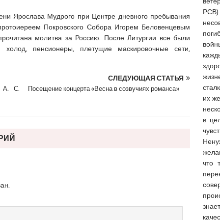
вете
РСВ
ени Ярослава Мудрого при Центре дневного пребывания
несо
) протоиереем Покровского Собора Игорем Беловенцевым
поги
прочитана молитва за Россию. После Литургии все были
войн
 холод, пенсионеры, плетущие маскировочные сети,
кажд
здо
жиз
СЛЕДУЮЩАЯ СТАТЬЯ
стал
 А. С.
Посещение концерта «Весна в созвучиях романса»
их ж
неск
в це
чувс
РИЙ
Нену
жела
что 
пер
сове
ан.
прои
знае
качес