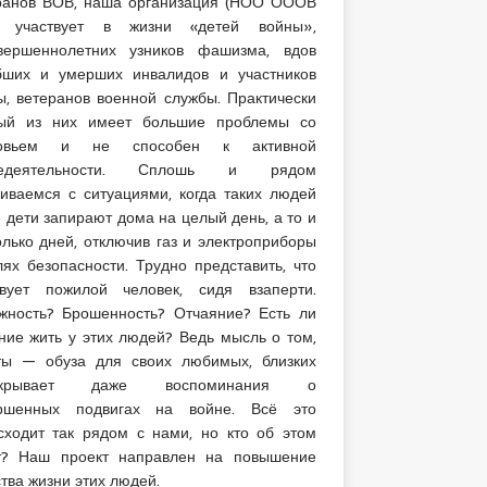
ранов ВОВ, наша организация (НОО ОООВ
) участвует в жизни «детей войны»,
вершеннолетних узников фашизма, вдов
бших и умерших инвалидов и участников
ы, ветеранов военной службы. Практически
ый из них имеет большие проблемы со
ровьем и не способен к активной
недеятельности. Сплошь и рядом
киваемся с ситуациями, когда таких людей
е дети запирают дома на целый день, а то и
олько дней, отключив газ и электроприборы
лях безопасности. Трудно представить, что
твует пожилой человек, сидя взаперти.
жность? Брошенность? Отчаяние? Есть ли
ние жить у этих людей? Ведь мысль о том,
ты — обуза для своих любимых, близких
екрывает даже воспоминания о
ршенных подвигах на войне. Всё это
сходит так рядом с нами, но кто об этом
т? Наш проект направлен на повышение
тва жизни этих людей.