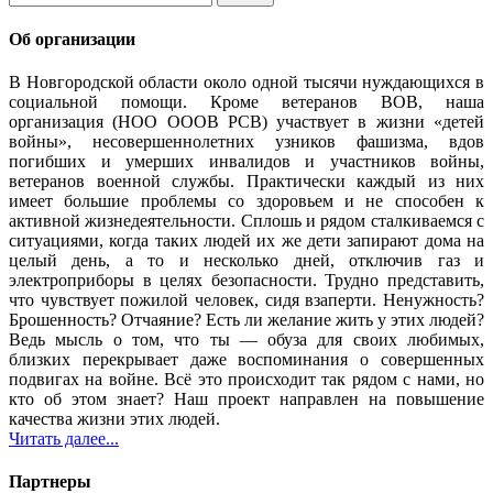
Об организации
В Новгородской области около одной тысячи нуждающихся в
социальной помощи. Кроме ветеранов ВОВ, наша
организация (НОО ОООВ РСВ) участвует в жизни «детей
войны», несовершеннолетних узников фашизма, вдов
погибших и умерших инвалидов и участников войны,
ветеранов военной службы. Практически каждый из них
имеет большие проблемы со здоровьем и не способен к
активной жизнедеятельности. Сплошь и рядом сталкиваемся с
ситуациями, когда таких людей их же дети запирают дома на
целый день, а то и несколько дней, отключив газ и
электроприборы в целях безопасности. Трудно представить,
что чувствует пожилой человек, сидя взаперти. Ненужность?
Брошенность? Отчаяние? Есть ли желание жить у этих людей?
Ведь мысль о том, что ты — обуза для своих любимых,
близких перекрывает даже воспоминания о совершенных
подвигах на войне. Всё это происходит так рядом с нами, но
кто об этом знает? Наш проект направлен на повышение
качества жизни этих людей.
Читать далее...
Партнеры