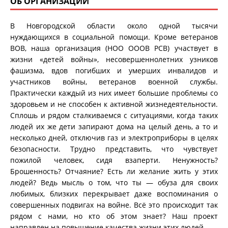
ОБ ОРГАНИЗАЦИИ
В Новгородской области около одной тысячи
нуждающихся в социальной помощи. Кроме ветеранов
ВОВ, наша организация (НОО ОООВ РСВ) участвует в
жизни «детей войны», несовершеннолетних узников
фашизма, вдов погибших и умерших инвалидов и
участников войны, ветеранов военной службы.
Практически каждый из них имеет большие проблемы со
здоровьем и не способен к активной жизнедеятельности.
Сплошь и рядом сталкиваемся с ситуациями, когда таких
людей их же дети запирают дома на целый день, а то и
несколько дней, отключив газ и электроприборы в целях
безопасности. Трудно представить, что чувствует
пожилой человек, сидя взаперти. Ненужность?
Брошенность? Отчаяние? Есть ли желание жить у этих
людей? Ведь мысль о том, что ты — обуза для своих
любимых, близких перекрывает даже воспоминания о
совершенных подвигах на войне. Всё это происходит так
рядом с нами, но кто об этом знает? Наш проект
направлен на повышение качества жизни этих людей.