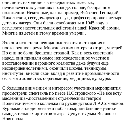
они, дети, находились в невероятных тяжелых,
нечеловеческих условиях в холоде, голоде, бесправном
положении. Некоторые, как на пример, Вяйзенен Геннадий
Николаевич, сегодня- доктор наук, профессор прошел четыре
детских лагеря. Они были освобождены в 1945 году в
результате наступательных действий нашей Красной армии.
Многие из детей к этому времени умерли .
Это они испытали невиданные тяготы и страдания в
послевоенное время. Многие из них потеряли отцов, матерей.
Но они не были брошены страной. Как и весь советский
народ, они приняли самое непосредственное участие в
восстановлении народного хозяйства даже будучи еще
несовершеннолетними, окончили школы, техникумы,
институты- внесли свой вклад в развитие промышленности
сельского хозяйства, образования, медицины, культуры.
С большим вниманием и интересом участники мероприятия
просмотрели спектакль по пьесе Н.Островского «Не все коту
масленница»,поставленный студенческим театром
Политехнического колледжа по руководством Л.А.Соколовой.
Бурными аплодисментами поблагодарили бывшие узники
самодеятельных артистов театра. Депутат Думы Великого
Новгорода