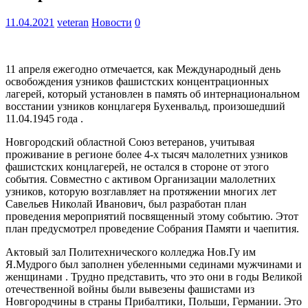
11.04.2021
veteran
Новости
0
11 апреля ежегодно отмечается, как Международный день
освобождения узников фашистских концентрационных
лагерей, который установлен в память об интернациональном
восстании узников концлагеря Бухенвальд, произошедший
11.04.1945 года .
Новгородский областной Союз ветеранов, учитывая
проживание в регионе более 4-х тысяч малолетних узников
фашистских концлагерей, не остался в стороне от этого
события. Совместно с активом Организации малолетних
узников, которую возглавляет на протяжении многих лет
Савельев Николай Иванович, был разработан план
проведения мероприятий посвященный этому событию. Этот
план предусмотрел проведение Собрания Памяти и чаепития.
Актовый зал Политехнического колледжа Нов.Гу им
Я.Мудрого был заполнен убеленными сединами мужчинами и
женщинами . Трудно представить, что это они в годы Великой
отечественной войны были вывезены фашистами из
Новгородчины в страны Прибалтики, Польши, Германии. Это