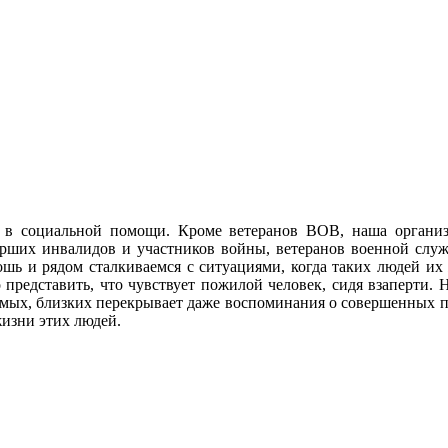
 в социальной помощи. Кроме ветеранов ВОВ, наша орган
рших инвалидов и участников войны, ветеранов военной слу
шь и рядом сталкиваемся с ситуациями, когда таких людей их 
о представить, что чувствует пожилой человек, сидя взаперти.
имых, близких перекрывает даже воспоминания о совершенных под
жизни этих людей.