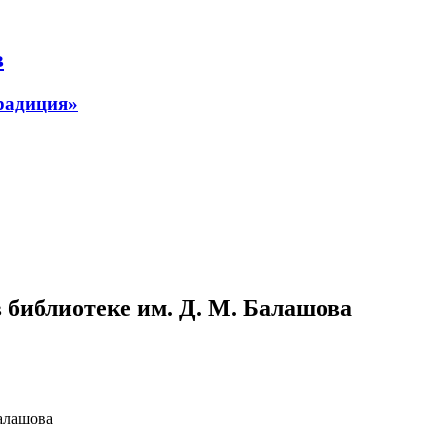
в
радиция»
библиотеке им. Д. М. Балашова
алашова