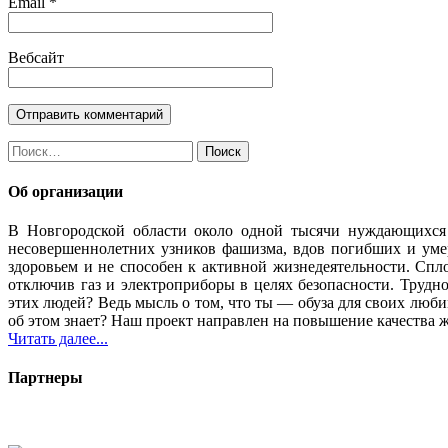
Email
*
Вебсайт
Найти:
Об организации
В Новгородской области около одной тысячи нуждающихся
несовершеннолетних узников фашизма, вдов погибших и уме
здоровьем и не способен к активной жизнедеятельности. Спло
отключив газ и электроприборы в целях безопасности. Трудн
этих людей? Ведь мысль о том, что ты — обуза для своих люб
об этом знает? Наш проект направлен на повышение качества 
Читать далее...
Партнеры