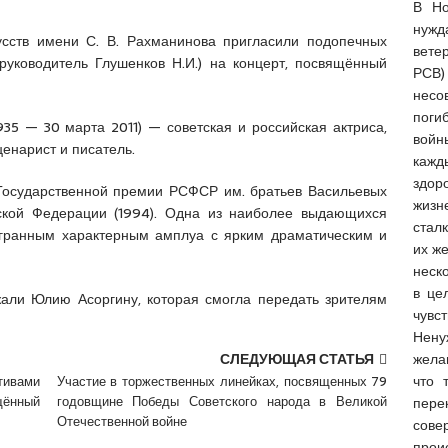
В Но
нужд
усств имени С. В. Рахманинова пригласили подопечных
вете
руководитель Глушенков Н.И.) на концерт, посвящённый
РСВ
несо
поги
35 — 30 марта 2011) — советская и российская актриса,
войн
ценарист и писатель.
кажд
здо
 Государственной премии РСФСР им. братьев Васильевых
жиз
йской Федерации (1994). Одна из наиболее выдающихся
стал
огранным характерным амплуа с ярким драматическим и
их ж
неск
в це
али Юлию Асоргину, которая смогла передать зрителям
чувс
Нену
жела
СЛЕДУЮЩАЯ СТАТЬЯ
что 
тивами
Участие в торжественных линейках, посвященных 79
щённый
годовщине Победы Советского народа в Великой
пер
Отечественной войне
сове
прои