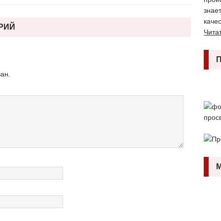
знае
качес
РИЙ
Читат
ан.