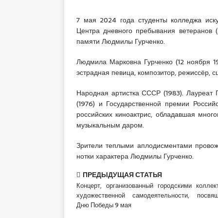
7 мая 2024 года студенты колледжа иск
Центра дневного пребывания ветеранов (
памяти Людмилы Гурченко.
Людмила Марковна Гурченко (12 ноября 19
эстрадная певица, композитор, режиссёр, с
Народная артистка СССР (1983). Лауреат
(1976) и Государственной премии Росси
российских киноактрис, обладавшая мног
музыкальным даром.
Зрители теплыми аплодисментами провож
нотки характера Людмилы Гурченко.
ПРЕДЫДУЩАЯ СТАТЬЯ
Концерт, организованный городскими коллек
художественной самодеятельности, посвя
Дню Победы 9 мая