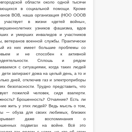
вгородской области около одной тысячи
ающихся в социальной помощи. Кроме
ранов ВОВ, наша организация (НОО ОООВ
) участвует в жизни «детей войны»,
вершеннолетних узников фашизма, вдов
бших и умерших инвалидов и участников
ы, ветеранов военной службы. Практически
ый из них имеет большие проблемы со
ровьем и не способен к активной
недеятельности. Сплошь и рядом
киваемся с ситуациями, когда таких людей
е дети запирают дома на целый день, а то и
олько дней, отключив газ и электроприборы
лях безопасности. Трудно представить, что
твует пожилой человек, сидя взаперти.
жность? Брошенность? Отчаяние? Есть ли
ние жить у этих людей? Ведь мысль о том,
ты — обуза для своих любимых, близких
екрывает даже воспоминания о
ршенных подвигах на войне. Всё это
сходит так рядом с нами, но кто об этом