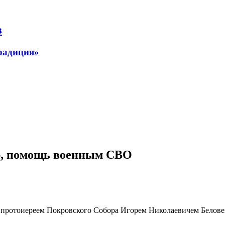
в
радиция»
ю, помощь военным СВО
о протоиереем Покровского Собора Игорем Николаевичем Белове