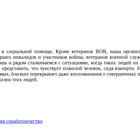
 в социальной помощи. Кроме ветеранов ВОВ, наша орган
рших инвалидов и участников войны, ветеранов военной слу
шь и рядом сталкиваемся с ситуациями, когда таких людей их 
о представить, что чувствует пожилой человек, сидя взаперти.
имых, близких перекрывает даже воспоминания о совершенных под
жизни этих людей.