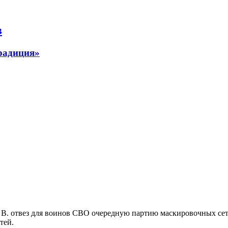
в
радиция»
В. отвез для воинов СВО очередную партию маскировочных сете
тей.