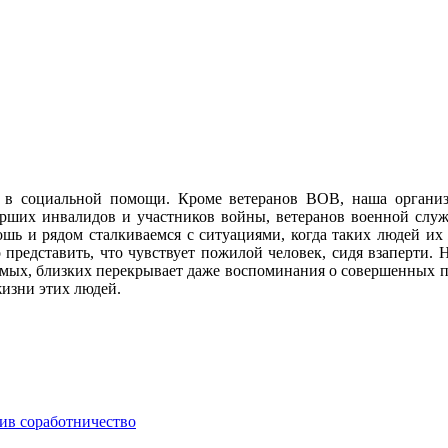
 в социальной помощи. Кроме ветеранов ВОВ, наша орган
рших инвалидов и участников войны, ветеранов военной слу
шь и рядом сталкиваемся с ситуациями, когда таких людей их 
о представить, что чувствует пожилой человек, сидя взаперти.
имых, близких перекрывает даже воспоминания о совершенных под
жизни этих людей.