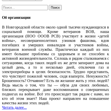
Найти:
Об организации
В Новгородской области около одной тысячи нуждающихся в
социальной помощи. Кроме ветеранов ВОВ, наша
организация (НОО ОООВ РСВ) участвует в жизни «детей
войны», несовершеннолетних узников фашизма, вдов
погибших и умерших инвалидов и участников войны,
ветеранов военной службы. Практически каждый из них
имеет большие проблемы со здоровьем и не способен к
активной жизнедеятельности. Сплошь и рядом сталкиваемся с
ситуациями, когда таких людей их же дети запирают дома на
целый день, а то и несколько дней, отключив газ и
электроприборы в целях безопасности. Трудно представить,
что чувствует пожилой человек, сидя взаперти. Ненужность?
Брошенность? Отчаяние? Есть ли желание жить у этих людей?
Ведь мысль о том, что ты — обуза для своих любимых,
близких перекрывает даже воспоминания о совершенных
подвигах на войне. Всё это происходит так рядом с нами, но
кто об этом знает? Наш проект направлен на повышение
качества жизни этих людей.
Читать далее...